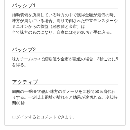
パッシブ1
補助装備を所持している味方の中で獲得金額が最低の時、
味方が周りにいる場合、周りで倒された中立モンスターや
ミニオンからの収益（経験値と金市）は
全て味方のものになり、自身にはその30％が手に入る。
パッシブ2
味方チームの中で経験値や金市が最低の場合、3秒ごとに5
を得る。
アクティブ
周囲の一番HPの低い味方のダメージを２秒間50％肩代わ
りする。一定以上距離が離れると効果が途切れる。冷却時
間60秒
ログインするとコメントできます。