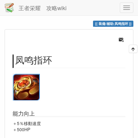
王者栄耀 攻略wiki
装備:辅助:凤鸣指环
凤鸣指环
能力向上
＋5％移動速度
＋500HP