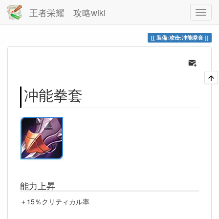
王者栄耀 攻略wiki
装備:攻击:冲能拳套
冲能拳套
能力上昇
＋15％クリティカル率